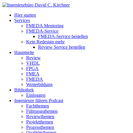
Hier starten
Services
FMEDA Mentoring
FMEDA-Service
FMEDA-Service bestellen
Kein Redesign mehr
Review Service bestellen
Hauptseite
Review
VHDL
FPGA
FMEA
FMEDA
Weiterbildung
Bibliothek
Einloggen
Ingenieure führen Podcast
Fachthemen
Führungsthemen
Reviewthemen
Projektthemen
Prozessthemen
Qualitätsthemen