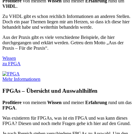
Profitiere
von meinem
Wissen
und meiner
Erfahrung
rund um
VHDL
.
Zu VHDL gibt es schon reichlich Informationen an anderen Stellen.
Doch ein paar Themen liegen mir am Herzen, so dass ich diese hier
behandelt habe und weiterhin behandeln werde.
Aus der Praxis gibt es viele verschiedene Beispiele, die hier
durchgegangen und erklärt werden. Getreu dem Motto „Aus der
Praxis – Für die Praxis“.
Wissen
zu FPGA
Mehr Informationen
FPGAs – Übersicht und Auswahlhilfen
Profitiere
von meinem
Wissen
und meiner
Erfahrung
rund um das
FPGA
.
Was existieren für FPGAs, was ist ein FPGA und was kann dieses
FPGA? Diesen und noch mehr Fragen gehe ich hier auf den Grund.
Je nach Bereich stehen verschiedene FPGAs zu Auswahl. Um den