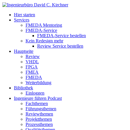
Hier starten
Services
FMEDA Mentoring
FMEDA-Service
FMEDA-Service bestellen
Kein Redesign mehr
Review Service bestellen
Hauptseite
Review
VHDL
FPGA
FMEA
FMEDA
Weiterbildung
Bibliothek
Einloggen
Ingenieure führen Podcast
Fachthemen
Führungsthemen
Reviewthemen
Projektthemen
Prozessthemen
Qualitätsthemen