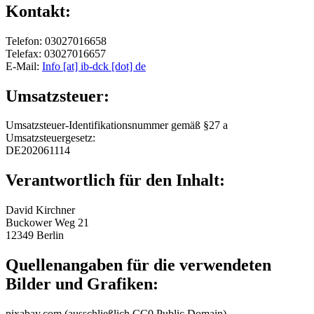
Kontakt:
Telefon: 03027016658
Telefax: 03027016657
E-Mail:
Info [at] ib-dck [dot] de
Umsatzsteuer:
Umsatzsteuer-Identifikationsnummer gemäß §27 a
Umsatzsteuergesetz:
DE202061114
Verantwortlich für den Inhalt:
David Kirchner
Buckower Weg 21
12349 Berlin
Quellenangaben für die verwendeten
Bilder und Grafiken:
pixabay.com (ausschließlich CC0 Public Domain)