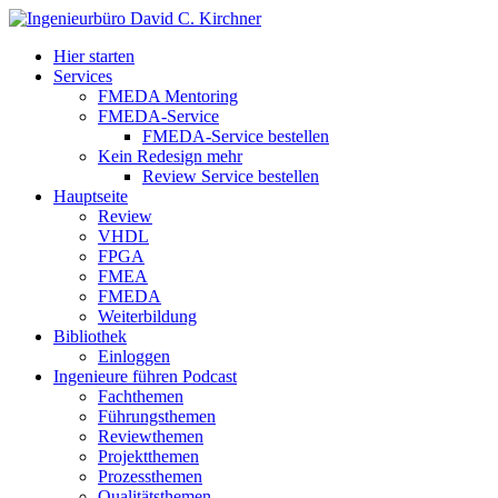
Hier starten
Services
FMEDA Mentoring
FMEDA-Service
FMEDA-Service bestellen
Kein Redesign mehr
Review Service bestellen
Hauptseite
Review
VHDL
FPGA
FMEA
FMEDA
Weiterbildung
Bibliothek
Einloggen
Ingenieure führen Podcast
Fachthemen
Führungsthemen
Reviewthemen
Projektthemen
Prozessthemen
Qualitätsthemen