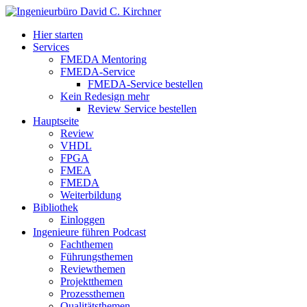
Hier starten
Services
FMEDA Mentoring
FMEDA-Service
FMEDA-Service bestellen
Kein Redesign mehr
Review Service bestellen
Hauptseite
Review
VHDL
FPGA
FMEA
FMEDA
Weiterbildung
Bibliothek
Einloggen
Ingenieure führen Podcast
Fachthemen
Führungsthemen
Reviewthemen
Projektthemen
Prozessthemen
Qualitätsthemen