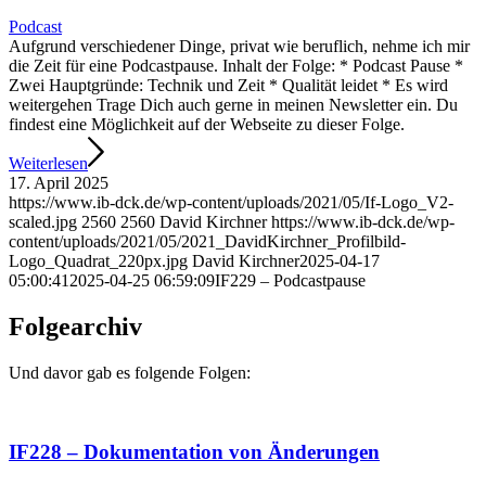
Podcast
Aufgrund verschiedener Dinge, privat wie beruflich, nehme ich mir
die Zeit für eine Podcastpause. Inhalt der Folge: * Podcast Pause *
Zwei Hauptgründe: Technik und Zeit * Qualität leidet * Es wird
weitergehen Trage Dich auch gerne in meinen Newsletter ein. Du
findest eine Möglichkeit auf der Webseite zu dieser Folge.
Weiterlesen
17. April 2025
https://www.ib-dck.de/wp-content/uploads/2021/05/If-Logo_V2-
scaled.jpg
2560
2560
David Kirchner
https://www.ib-dck.de/wp-
content/uploads/2021/05/2021_DavidKirchner_Profilbild-
Logo_Quadrat_220px.jpg
David Kirchner
2025-04-17
05:00:41
2025-04-25 06:59:09
IF229 – Podcastpause
Folgearchiv
Und davor gab es folgende Folgen:
IF228 – Dokumentation von Änderungen