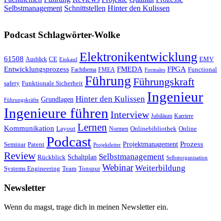
Selbstmanagement
Schnittstellen
Hinter den Kulissen
Podcast Schlagwörter-Wolke
Elektronikentwicklung
61508
Ausblick
CE
EMV
Einkauf
Entwicklungsprozess
FMEDA
FPGA
Functional
Fachthema
FMEA
Formales
Führung
Führungskraft
safety
Funktionale Sicherheit
Ingenieur
Hinter den Kulissen
Grundlagen
Führungskräfte
Ingenieure führen
Interview
Jubiläum
Karriere
Lernen
Kommunikation
Layout
Onlinebibliothek
Online
Normen
Podcast
Prozess
Seminar
Projektmanagement
Patent
Projektleiter
Review
Selbstmanagement
Rückblick
Schaltplan
Selbstorganisation
Webinar
Weiterbildung
Team
Systems Engineering
Tonspur
Newsletter
Wenn du magst, trage dich in meinen Newsletter ein.