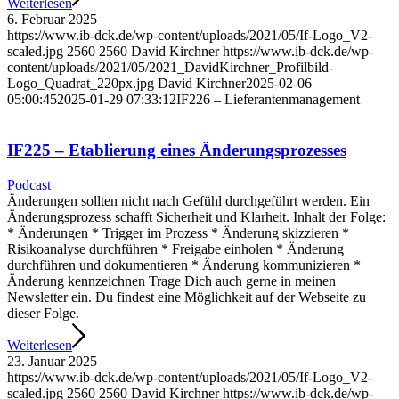
Weiterlesen
6. Februar 2025
https://www.ib-dck.de/wp-content/uploads/2021/05/If-Logo_V2-
scaled.jpg
2560
2560
David Kirchner
https://www.ib-dck.de/wp-
content/uploads/2021/05/2021_DavidKirchner_Profilbild-
Logo_Quadrat_220px.jpg
David Kirchner
2025-02-06
05:00:45
2025-01-29 07:33:12
IF226 – Lieferantenmanagement
IF225 – Etablierung eines Änderungsprozesses
Podcast
Änderungen sollten nicht nach Gefühl durchgeführt werden. Ein
Änderungsprozess schafft Sicherheit und Klarheit. Inhalt der Folge:
* Änderungen * Trigger im Prozess * Änderung skizzieren *
Risikoanalyse durchführen * Freigabe einholen * Änderung
durchführen und dokumentieren * Änderung kommunizieren *
Änderung kennzeichnen Trage Dich auch gerne in meinen
Newsletter ein. Du findest eine Möglichkeit auf der Webseite zu
dieser Folge.
Weiterlesen
23. Januar 2025
https://www.ib-dck.de/wp-content/uploads/2021/05/If-Logo_V2-
scaled.jpg
2560
2560
David Kirchner
https://www.ib-dck.de/wp-