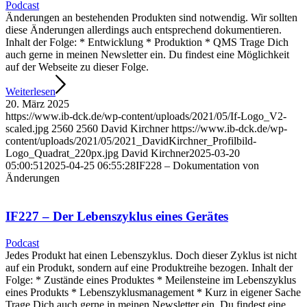
Podcast
Änderungen an bestehenden Produkten sind notwendig. Wir sollten
diese Änderungen allerdings auch entsprechend dokumentieren.
Inhalt der Folge: * Entwicklung * Produktion * QMS Trage Dich
auch gerne in meinen Newsletter ein. Du findest eine Möglichkeit
auf der Webseite zu dieser Folge.
Weiterlesen
20. März 2025
https://www.ib-dck.de/wp-content/uploads/2021/05/If-Logo_V2-
scaled.jpg
2560
2560
David Kirchner
https://www.ib-dck.de/wp-
content/uploads/2021/05/2021_DavidKirchner_Profilbild-
Logo_Quadrat_220px.jpg
David Kirchner
2025-03-20
05:00:51
2025-04-25 06:55:28
IF228 – Dokumentation von
Änderungen
IF227 – Der Lebenszyklus eines Gerätes
Podcast
Jedes Produkt hat einen Lebenszyklus. Doch dieser Zyklus ist nicht
auf ein Produkt, sondern auf eine Produktreihe bezogen. Inhalt der
Folge: * Zustände eines Produktes * Meilensteine ​​im Lebenszyklus
eines Produkts * Lebenszyklusmanagement * Kurz in eigener Sache
Trage Dich auch gerne in meinen Newsletter ein. Du findest eine