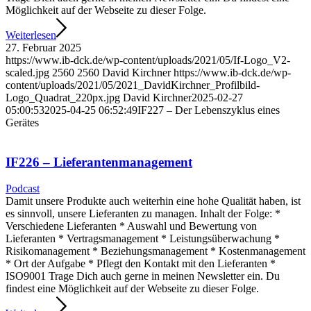
Möglichkeit auf der Webseite zu dieser Folge.
Weiterlesen
27. Februar 2025
https://www.ib-dck.de/wp-content/uploads/2021/05/If-Logo_V2-
scaled.jpg
2560
2560
David Kirchner
https://www.ib-dck.de/wp-
content/uploads/2021/05/2021_DavidKirchner_Profilbild-
Logo_Quadrat_220px.jpg
David Kirchner
2025-02-27
05:00:53
2025-04-25 06:52:49
IF227 – Der Lebenszyklus eines
Gerätes
IF226 – Lieferantenmanagement
Podcast
Damit unsere Produkte auch weiterhin eine hohe Qualität haben, ist
es sinnvoll, unsere Lieferanten zu managen. Inhalt der Folge: *
Verschiedene Lieferanten * Auswahl und Bewertung von
Lieferanten * Vertragsmanagement * Leistungsüberwachung *
Risikomanagement * Beziehungsmanagement * Kostenmanagement
* Ort der Aufgabe * Pflegt den Kontakt mit den Lieferanten *
ISO9001 Trage Dich auch gerne in meinen Newsletter ein. Du
findest eine Möglichkeit auf der Webseite zu dieser Folge.