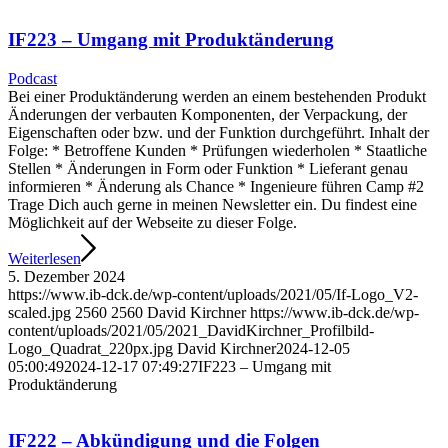
IF223 – Umgang mit Produktänderung
Podcast
Bei einer Produktänderung werden an einem bestehenden Produkt
Änderungen der verbauten Komponenten, der Verpackung, der
Eigenschaften oder bzw. und der Funktion durchgeführt. Inhalt der
Folge: * Betroffene Kunden * Prüfungen wiederholen * Staatliche
Stellen * Änderungen in Form oder Funktion * Lieferant genau
informieren * Änderung als Chance * Ingenieure führen Camp #2
Trage Dich auch gerne in meinen Newsletter ein. Du findest eine
Möglichkeit auf der Webseite zu dieser Folge.
Weiterlesen
5. Dezember 2024
https://www.ib-dck.de/wp-content/uploads/2021/05/If-Logo_V2-
scaled.jpg
2560
2560
David Kirchner
https://www.ib-dck.de/wp-
content/uploads/2021/05/2021_DavidKirchner_Profilbild-
Logo_Quadrat_220px.jpg
David Kirchner
2024-12-05
05:00:49
2024-12-17 07:49:27
IF223 – Umgang mit
Produktänderung
IF222 – Abkündigung und die Folgen