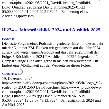
content/uploads/2021/05/2021_DavidKirchner_Profilbild-
Logo_Quadrat_220px.jpg
David Kirchner
2025-01-23
05:00:39
2025-01-29 07:29:51
IF225 – Etablierung eines
Änderungsprozesses
IF224 – Jahresrückblick 2024 und Ausblick 2025
Podcast
Die letzte Folge meines Podcasts Ingenieure führen in diesem Jahr
mit der Nummer 224. Blicken wir gemeinsam auf das Jahr 2024
zurück und wagen einen Ausblick auf das Jahr 2025. Inhalt der
Folge: * Rückblick in 2024 * Ausblick in 2025 * Ingenieure führen
Camp #2 Trage Dich auch gerne in meinen Newsletter ein. Du
findest eine Möglichkeit auf der Webseite zu dieser Folge.
Weiterlesen
19. Dezember 2024
https://www.ib-dck.de/wp-content/uploads/2021/05/If-Logo_V2-
scaled.jpg
2560
2560
David Kirchner
https://www.ib-dck.de/wp-
content/uploads/2021/05/2021_DavidKirchner_Profilbild-
Logo_Quadrat_220px.jpg
David Kirchner
2024-12-19
05:00:43
2024-12-28 07:48:13
IF224 – Jahresrückblick 2024 und
Ausblick 2025