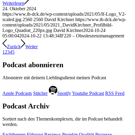
Weiterlesen
24. Oktober 2024
https://www.ib-dck.de/wp-content/uploads/2021/05/If-Logo_V2-
scaled.jpg
2560
2560
David Kirchner
https://www.ib-dck.de/wp-
content/uploads/2021/05/2021_DavidKirchner_Profilbild-
Logo_Quadrat_220px.jpg
David Kirchner
2024-10-24
05:00:04
2024-10-22 13:48:34
IF220 – Obsoleszenzmanagement
Zurück
Weiter
1
2
3
4
5
Podcast abonnieren
Abonniere mit deinem Lieblingsdienst meinen Podcast
Apple Podcasts
Stitcher
Spotify
Youtube Podcast
RSS Feed
Podcast Archiv
Sortiert nach den Themenkomplexen, die im Podcast behandelt
werden.
Fachthemen
Führung
Reviews
Projekte
Qualität
Prozesse