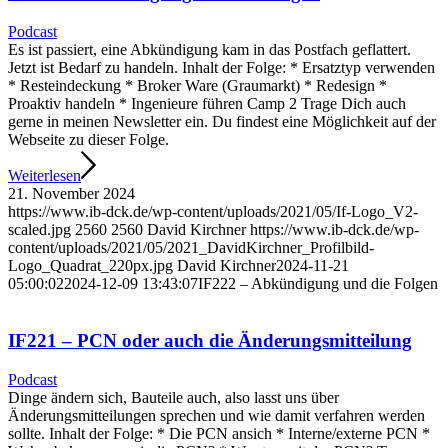
Podcast
Es ist passiert, eine Abkündigung kam in das Postfach geflattert.
Jetzt ist Bedarf zu handeln. Inhalt der Folge: * Ersatztyp verwenden
* Resteindeckung * Broker Ware (Graumarkt) * Redesign *
Proaktiv handeln * Ingenieure führen Camp 2 Trage Dich auch
gerne in meinen Newsletter ein. Du findest eine Möglichkeit auf der
Webseite zu dieser Folge.
Weiterlesen
21. November 2024
https://www.ib-dck.de/wp-content/uploads/2021/05/If-Logo_V2-
scaled.jpg
2560
2560
David Kirchner
https://www.ib-dck.de/wp-
content/uploads/2021/05/2021_DavidKirchner_Profilbild-
Logo_Quadrat_220px.jpg
David Kirchner
2024-11-21
05:00:02
2024-12-09 13:43:07
IF222 – Abkündigung und die Folgen
IF221 – PCN oder auch die Änderungsmitteilung
Podcast
Dinge ändern sich, Bauteile auch, also lasst uns über
Änderungsmitteilungen sprechen und wie damit verfahren werden
sollte. Inhalt der Folge: * Die PCN ansich * Interne/externe PCN *