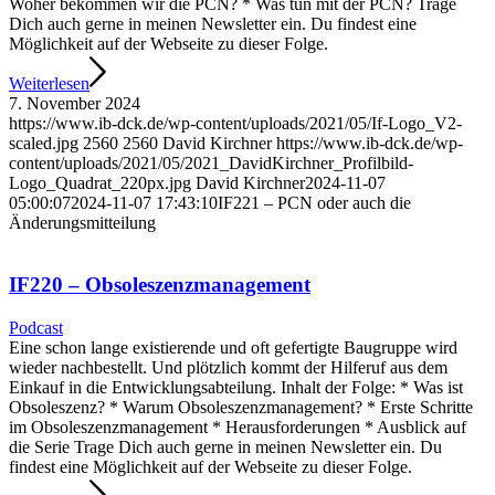
Woher bekommen wir die PCN? * Was tun mit der PCN? Trage
Dich auch gerne in meinen Newsletter ein. Du findest eine
Möglichkeit auf der Webseite zu dieser Folge.
Weiterlesen
7. November 2024
https://www.ib-dck.de/wp-content/uploads/2021/05/If-Logo_V2-
scaled.jpg
2560
2560
David Kirchner
https://www.ib-dck.de/wp-
content/uploads/2021/05/2021_DavidKirchner_Profilbild-
Logo_Quadrat_220px.jpg
David Kirchner
2024-11-07
05:00:07
2024-11-07 17:43:10
IF221 – PCN oder auch die
Änderungsmitteilung
IF220 – Obsoleszenzmanagement
Podcast
Eine schon lange existierende und oft gefertigte Baugruppe wird
wieder nachbestellt. Und plötzlich kommt der Hilferuf aus dem
Einkauf in die Entwicklungsabteilung. Inhalt der Folge: * Was ist
Obsoleszenz? * Warum Obsoleszenzmanagement? * Erste Schritte
im Obsoleszenzmanagement * Herausforderungen * Ausblick auf
die Serie Trage Dich auch gerne in meinen Newsletter ein. Du
findest eine Möglichkeit auf der Webseite zu dieser Folge.