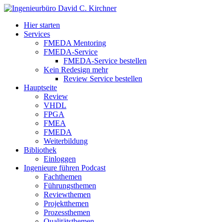
Hier starten
Services
FMEDA Mentoring
FMEDA-Service
FMEDA-Service bestellen
Kein Redesign mehr
Review Service bestellen
Hauptseite
Review
VHDL
FPGA
FMEA
FMEDA
Weiterbildung
Bibliothek
Einloggen
Ingenieure führen Podcast
Fachthemen
Führungsthemen
Reviewthemen
Projektthemen
Prozessthemen
Qualitätsthemen