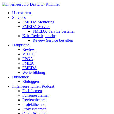
Hier starten
Services
FMEDA Mentoring
FMEDA-Service
FMEDA-Service bestellen
Kein Redesign mehr
Review Service bestellen
Hauptseite
Review
VHDL
FPGA
FMEA
FMEDA
Weiterbildung
Bibliothek
Einloggen
Ingenieure führen Podcast
Fachthemen
Führungsthemen
Reviewthemen
Projektthemen
Prozessthemen
Qualitätsthemen