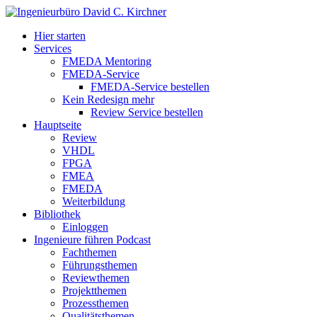
Hier starten
Services
FMEDA Mentoring
FMEDA-Service
FMEDA-Service bestellen
Kein Redesign mehr
Review Service bestellen
Hauptseite
Review
VHDL
FPGA
FMEA
FMEDA
Weiterbildung
Bibliothek
Einloggen
Ingenieure führen Podcast
Fachthemen
Führungsthemen
Reviewthemen
Projektthemen
Prozessthemen
Qualitätsthemen