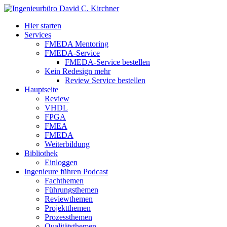
Hier starten
Services
FMEDA Mentoring
FMEDA-Service
FMEDA-Service bestellen
Kein Redesign mehr
Review Service bestellen
Hauptseite
Review
VHDL
FPGA
FMEA
FMEDA
Weiterbildung
Bibliothek
Einloggen
Ingenieure führen Podcast
Fachthemen
Führungsthemen
Reviewthemen
Projektthemen
Prozessthemen
Qualitätsthemen