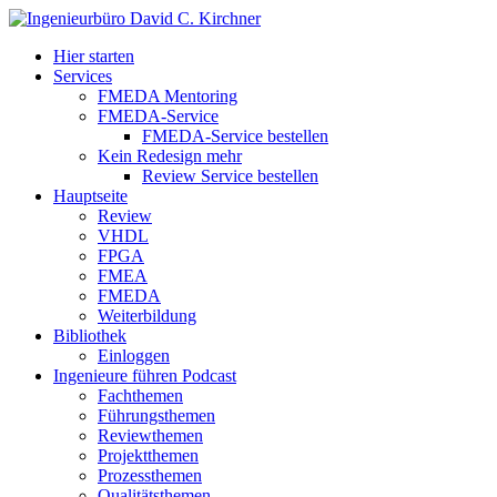
Hier starten
Services
FMEDA Mentoring
FMEDA-Service
FMEDA-Service bestellen
Kein Redesign mehr
Review Service bestellen
Hauptseite
Review
VHDL
FPGA
FMEA
FMEDA
Weiterbildung
Bibliothek
Einloggen
Ingenieure führen Podcast
Fachthemen
Führungsthemen
Reviewthemen
Projektthemen
Prozessthemen
Qualitätsthemen