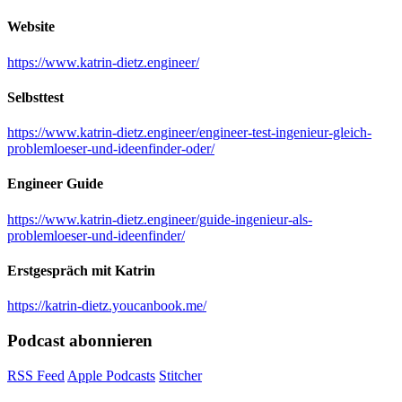
Website
https://www.katrin-dietz.engineer/
Selbsttest
https://www.katrin-dietz.engineer/engineer-test-ingenieur-gleich-
problemloeser-und-ideenfinder-oder/
Engineer Guide
https://www.katrin-dietz.engineer/guide-ingenieur-als-
problemloeser-und-ideenfinder/
Erstgespräch mit Katrin
https://katrin-dietz.youcanbook.me/
Podcast abonnieren
RSS Feed
Apple Podcasts
Stitcher