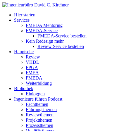
Hier starten
Services
FMEDA Mentoring
FMEDA-Service
FMEDA-Service bestellen
Kein Redesign mehr
Review Service bestellen
Hauptseite
Review
VHDL
FPGA
FMEA
FMEDA
Weiterbildung
Bibliothek
Einloggen
Ingenieure führen Podcast
Fachthemen
Führungsthemen
Reviewthemen
Projektthemen
Prozessthemen
Qualitätsthemen