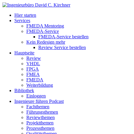
Hier starten
Services
FMEDA Mentoring
FMEDA-Service
FMEDA-Service bestellen
Kein Redesign mehr
Review Service bestellen
Hauptseite
Review
VHDL
FPGA
FMEA
FMEDA
Weiterbildung
Bibliothek
Einloggen
Ingenieure führen Podcast
Fachthemen
Führungsthemen
Reviewthemen
Projektthemen
Prozessthemen
Qualitätsthemen