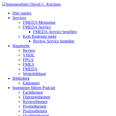
Hier starten
Services
FMEDA Mentoring
FMEDA-Service
FMEDA-Service bestellen
Kein Redesign mehr
Review Service bestellen
Hauptseite
Review
VHDL
FPGA
FMEA
FMEDA
Weiterbildung
Bibliothek
Einloggen
Ingenieure führen Podcast
Fachthemen
Führungsthemen
Reviewthemen
Projektthemen
Prozessthemen
Qualitätsthemen