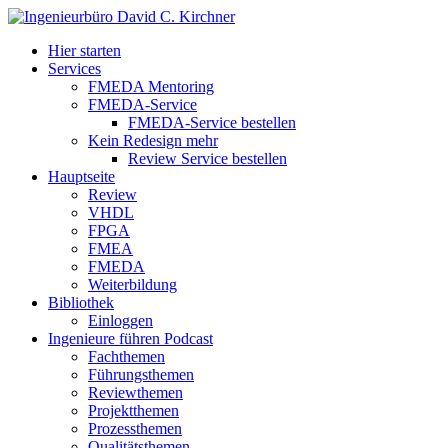
Hier starten
Services
FMEDA Mentoring
FMEDA-Service
FMEDA-Service bestellen
Kein Redesign mehr
Review Service bestellen
Hauptseite
Review
VHDL
FPGA
FMEA
FMEDA
Weiterbildung
Bibliothek
Einloggen
Ingenieure führen Podcast
Fachthemen
Führungsthemen
Reviewthemen
Projektthemen
Prozessthemen
Qualitätsthemen